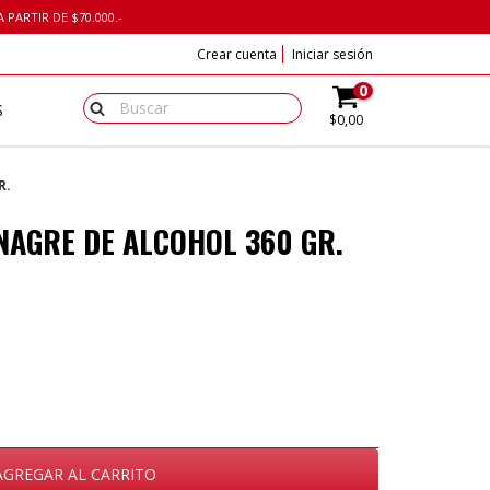
 PARTIR DE $70.000.-
Crear cuenta
Iniciar sesión
0
S
$0,00
R.
INAGRE DE ALCOHOL 360 GR.