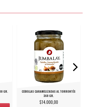
30 GR.
CEBOLLAS CARAMELIZADAS AL TORRONTÉS
PEPINOS EN V
360 GR.
COND
$14.000,00