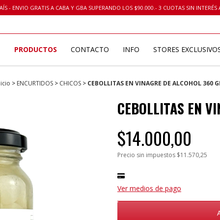
ÍS - ENVIO GRATIS A CABA Y GBA SUPERANDO LOS $90.000.- 3 CUOTAS SIN INTERÉS A
O
PRODUCTOS
CONTACTO
INFO
STORES EXCLUSIVO
nicio
>
ENCURTIDOS
>
CHICOS
>
CEBOLLITAS EN VINAGRE DE ALCOHOL 360 G
CEBOLLITAS EN V
$14.000,00
Precio sin impuestos
$11.570,25
Ver medios de pago