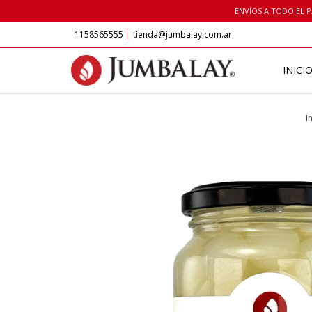
ENVÍOS A TODO EL PA
1158565555
tienda@jumbalay.com.ar
INICI
I