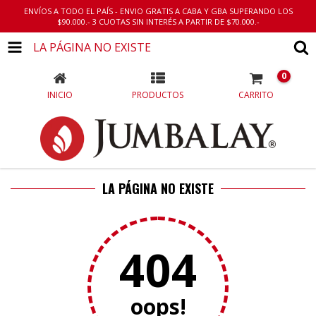
ENVÍOS A TODO EL PAÍS - ENVIO GRATIS A CABA Y GBA SUPERANDO LOS
$90.000.- 3 CUOTAS SIN INTERÉS A PARTIR DE $70.000.-
LA PÁGINA NO EXISTE
0
INICIO
PRODUCTOS
CARRITO
LA PÁGINA NO EXISTE
404
oops!